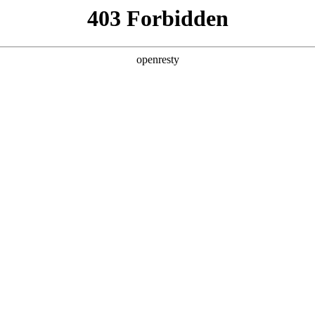
ss
Products
About Us
Investor Rela
y Solutions
>
Industrial Internet
>
Park IoT Solution
新日 @ 北京建筑设计院
EN
Global
筑遇见科技赋能，会碰撞